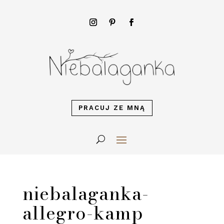
PRACUJ ZE MNĄ
niebalaganka-
allegro-kamp