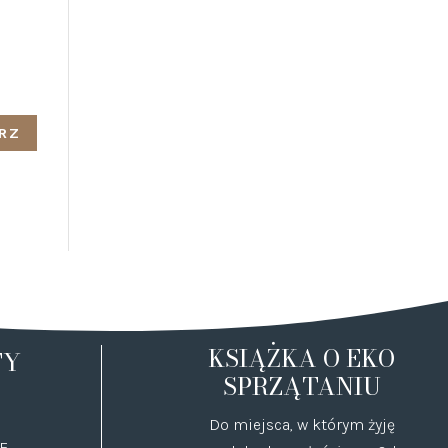
KSIĄŻKA O EKO
TY
SPRZĄTANIU
Do miejsca, w którym żyję
E