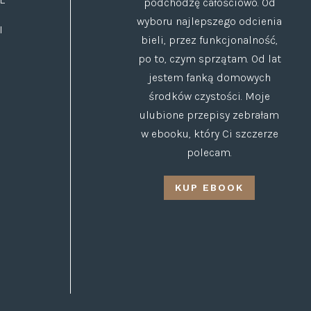
podchodzę całościowo. Od
wyboru najlepszego odcienia
I
bieli, przez funkcjonalność,
po to, czym sprzątam. Od lat
jestem fanką domowych
środków czystości. Moje
ulubione przepisy zebrałam
w ebooku, który Ci szczerze
polecam.
KUP EBOOK