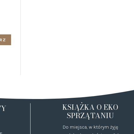
KSIĄŻKA O EKO
TY
SPRZĄTANIU
Do miejsca, w którym żyję
E