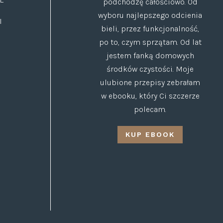
podchodzę całościowo. Od
wyboru najlepszego odcienia
I
bieli, przez funkcjonalność,
po to, czym sprzątam. Od lat
jestem fanką domowych
środków czystości. Moje
ulubione przepisy zebrałam
w ebooku, który Ci szczerze
polecam.
KUP EBOOK