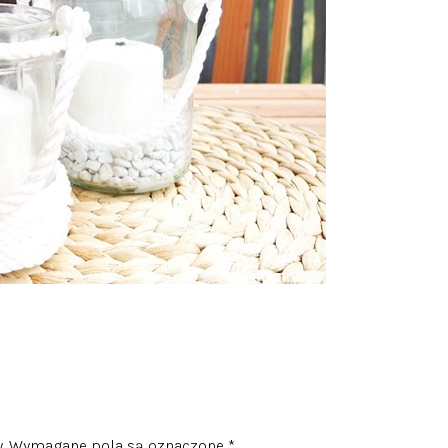
.
Wymagane pola są oznaczone
*