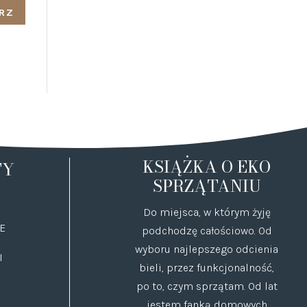
KSIĄŻKA O EKO
TY
SPRZĄTANIU
Do miejsca, w którym żyję
E
podchodzę całościowo. Od
wyboru najlepszego odcienia
I
bieli, przez funkcjonalność,
po to, czym sprzątam. Od lat
jestem fanką domowych