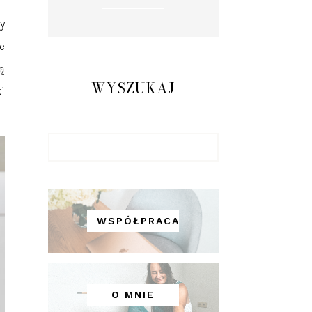
y
e
ą
WYSZUKAJ
i
WSPÓŁPRACA
O MNIE