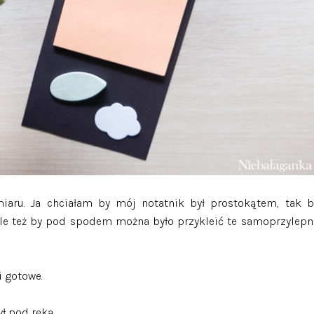
aru. Ja chciałam by mój notatnik był prostokątem, tak b
 ale też by pod spodem można było przykleić te samoprzylepn
i gotowe.
ł pod ręką.