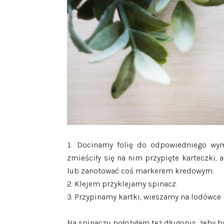
Docinamy folię do odpowiedniego wymi
zmieściły się na nim przypięte karteczki,
lub zanotować coś markerem kredowym.
Klejem przyklejamy spinacz.
Przypinamy kartki, wieszamy na lodówce 
Na spinaczu położyłam też długopis, żeby by