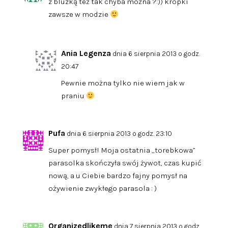
z bluzką też tak chyba można ?:)) kropki
zawsze w modzie
Ania Legenza
dnia 6 sierpnia 2013 o godz.
20:47
Pewnie można tylko nie wiem jak w
praniu
Pufa
dnia 6 sierpnia 2013 o godz. 23:10
Super pomysł! Moja ostatnia „torebkowa”
parasolka skończyła swój żywot, czas kupić
nową, a u Ciebie bardzo fajny pomysł na
ożywienie zwykłego parasola : )
Organizedlikeme
dnia 7 sierpnia 2013 o godz.