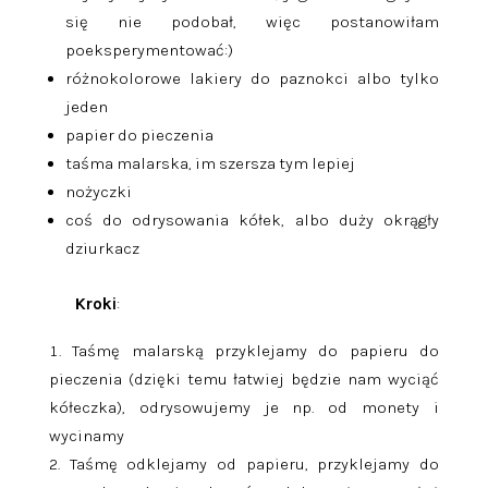
się nie podobał, więc postanowiłam
poeksperymentować:)
różnokolorowe lakiery do paznokci albo tylko
jeden
papier do pieczenia
taśma malarska, im szersza tym lepiej
nożyczki
coś do odrysowania kółek, albo duży okrągły
dziurkacz
Kroki
:
Taśmę malarską przyklejamy do papieru do
pieczenia (dzięki temu łatwiej będzie nam wyciąć
kółeczka), odrysowujemy je np. od monety i
wycinamy
Taśmę odklejamy od papieru, przyklejamy do