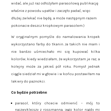
widać, ale już raz odłożyłam parasolową publikację
właśnie z powodu upałów i zaczęło padać, więc
dłużej zwlekać nie będę, a może następnym razem
pokonacie deszcz kropkowym parasolem:)
W oryginalnym pomyśle do namalowania kropek
wykorzystano farby do tkanin. Ja takich nie mam i
nie bardzo uśmiechało mi się kupować kilka
kolorów, kiedy wiedziałam, że wykorzystam je raz, a
kolejny może za jakieś pół roku. Pomysł jednak
ciągle siedział mi w głowie i w końcu postawiłam na
lakiery do paznokci.
Co będzie potrzebne
:
parasol, który chcecie odmienić – mój to
najzwyklejszy z rossmanna, jego kolor nigdy mi