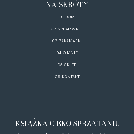
NA SKRÓTY
01. DOM
02.
KREATYWNIE
03.
ZAKAMARKI
04. O MNIE
05. SKLEP
06.
KONTAKT
KSIĄŻKA O EKO SPRZĄTANIU