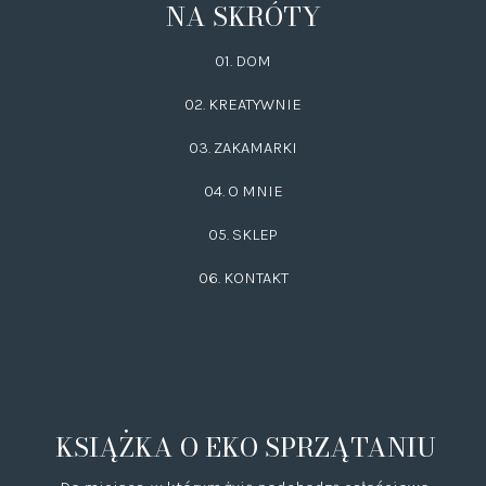
NA SKRÓTY
01. DOM
02.
KREATYWNIE
03.
ZAKAMARKI
04. O MNIE
05. SKLEP
06.
KONTAKT
KSIĄŻKA O EKO SPRZĄTANIU