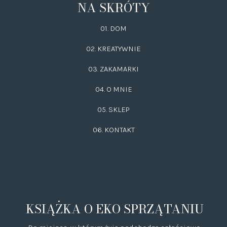
NA SKRÓTY
01. DOM
02.
KREATYWNIE
03.
ZAKAMARKI
04. O MNIE
05. SKLEP
06.
KONTAKT
KSIĄŻKA O EKO SPRZĄTANIU