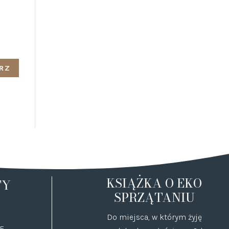
KSIĄŻKA O EKO
TY
SPRZĄTANIU
Do miejsca, w którym żyję
E