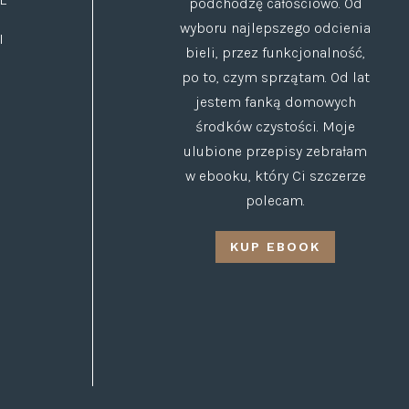
podchodzę całościowo. Od
wyboru najlepszego odcienia
I
bieli, przez funkcjonalność,
po to, czym sprzątam. Od lat
jestem fanką domowych
środków czystości. Moje
ulubione przepisy zebrałam
w ebooku, który Ci szczerze
polecam.
KUP EBOOK