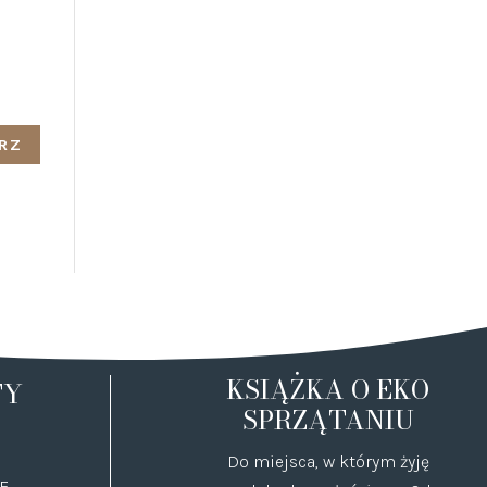
KSIĄŻKA O EKO
TY
SPRZĄTANIU
Do miejsca, w którym żyję
E