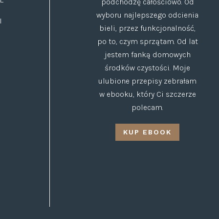
podchodzę całościowo. Od
wyboru najlepszego odcienia
I
bieli, przez funkcjonalność,
po to, czym sprzątam. Od lat
jestem fanką domowych
środków czystości. Moje
ulubione przepisy zebrałam
w ebooku, który Ci szczerze
polecam.
KUP EBOOK