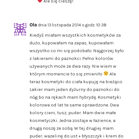
Ale się cieszę!
Ola
dnia 13 listopada 2014 o godz. 10:38
Kiedyś miałam wszystkich kosmetyków za
dużo, kupowałam na zapas, kupowałam
wszystko co mi się podobało. Najgorzej było
z lakierami do paznokci. Pełno kolorów
używanych może ze dwa razy. Nie wiem w
którym momencie to się zmieniło
Ale
teraz kosmetyki do ciała kupuję na bieżąco.
Lakier mam jeden dyżurny do paznokci do
nóg bo na rękach mam hybrydę. Kosmetyki
kolorowe od lat te same sprawdzone. Dwa
kolory cieni, tusz, puder. Mam dwie małe
kosmetyczki. Jedna zostaje w łazience, a
drugą noszę ze sobą. W tej drugiej mam
puder, wazelinę do ust + błyszczyk i krem do