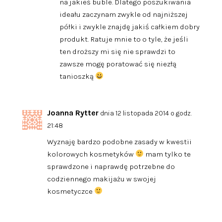
na jakieś buble. Dlatego poszukiwania
ideału zaczynam zwykle od najniższej
półki i zwykle znajdę jakiś całkiem dobry
produkt. Ratuje mnie to o tyle, że jeśli
ten droższy mi się nie sprawdzi to
zawsze mogę poratować się niezłą
tanioszką
Joanna Rytter
dnia 12 listopada 2014 o godz.
21:48
Wyznaję bardzo podobne zasady w kwestii
kolorowych kosmetyków
mam tylko te
sprawdzone i naprawdę potrzebne do
codziennego makijażu w swojej
kosmetyczce