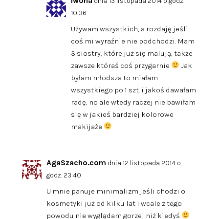
Iwona
dnia 13 listopada 2014 o godz.
10:36
Używam wszystkich, a rozdaję jeśli
coś mi wyraźnie nie podchodzi. Mam
3 siostry, które już się malują, także
zawsze któraś coś przygarnie
Jak
byłam młodsza to miałam
wszystkiego po 1 szt. i jakoś dawałam
radę, no ale wtedy raczej nie bawiłam
się w jakieś bardziej kolorowe
makijaże
AgaSzacho.com
dnia 12 listopada 2014 o
godz. 23:40
U mnie panuje minimalizm jeśli chodzi o
kosmetyki już od kilku lat i wcale z tego
powodu nie wyglądam gorzej niż kiedyś