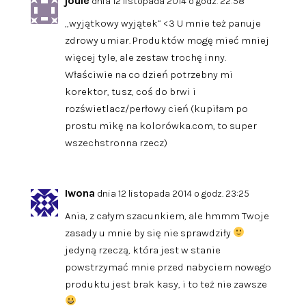
joule
dnia 12 listopada 2014 o godz. 22:58
„wyjątkowy wyjątek” <3 U mnie też panuje
zdrowy umiar. Produktów mogę mieć mniej
więcej tyle, ale zestaw trochę inny.
Właściwie na co dzień potrzebny mi
korektor, tusz, coś do brwi i
rozświetlacz/perłowy cień (kupiłam po
prostu mikę na kolorówka.com, to super
wszechstronna rzecz)
Iwona
dnia 12 listopada 2014 o godz. 23:25
Ania, z całym szacunkiem, ale hmmm Twoje
zasady u mnie by się nie sprawdziły
jedyną rzeczą, która jest w stanie
powstrzymać mnie przed nabyciem nowego
produktu jest brak kasy, i to też nie zawsze