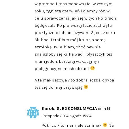
w promocji rossmanowskiej w zeszłym
roku, ognistą czerwień i ciemny róż, w
celu sprawdzenia jak się w tych kolorach
będę czuła. Po pierwszej fazie zachwytu
praktycznie ich nie używam. 3 jest z serii
ślubnej i trafiłam mój kolor, a samą
szminkę uwielbiam, choć pewnie
znalazłoby się kilka wad. I błyszczyk też
mam jeden, bardziej wakacyjny i
pielęgnacyjne masło do ust
A ta makijażowa 7 to dobra liczba, chyba
też się do niej przywiążę
Karola S. EXKONSUMPCJA
dnia 14
listopada 2014 o godz. 15:24
Póki co 7 to mam, ale szminek
Na