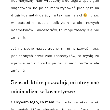
kosmetyczny mam wrodzony, a do tego wiąże się ze
skąpstwem, bo po co mam wydawać pieniądze na
drugi kosmetyk dający mi taki sam efekt
I choć
w ostatnim czasie odkryłam wiele nowych
kosmetyków i akcesoriów, to moje zasady się nie
zmieniły.
Jeśli chcecie nawet trochę zminimalizować ilość
posiadanych przez Was kosmetyków, to myślę, że
wprowadzenie choćby jednej z nich może wiele
zmienić.
5 zasad, które pozwalają mi utrzymać
minimalizm w kosmetyczce
1. Używam tego, co mam.
Zanim kupię jakikolwiek
kosmetyk, który odpowiada tej samej funkcji, to