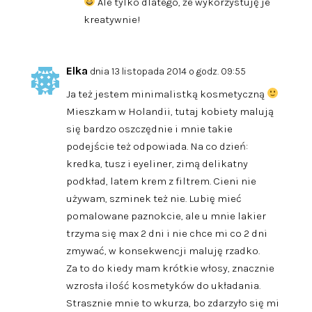
Ale tylko dlatego, że wykorzystuję je
kreatywnie!
Elka
dnia 13 listopada 2014 o godz. 09:55
Ja też jestem minimalistką kosmetyczną
Mieszkam w Holandii, tutaj kobiety malują
się bardzo oszczędnie i mnie takie
podejście też odpowiada. Na co dzień:
kredka, tusz i eyeliner, zimą delikatny
podkład, latem krem z filtrem. Cieni nie
używam, szminek też nie. Lubię mieć
pomalowane paznokcie, ale u mnie lakier
trzyma się max 2 dni i nie chce mi co 2 dni
zmywać, w konsekwencji maluję rzadko.
Za to do kiedy mam krótkie włosy, znacznie
wzrosła ilość kosmetyków do układania.
Strasznie mnie to wkurza, bo zdarzyło się mi