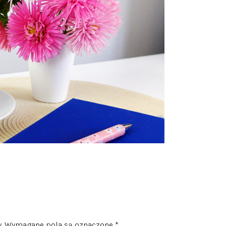
.
Wymagane pola są oznaczone
*