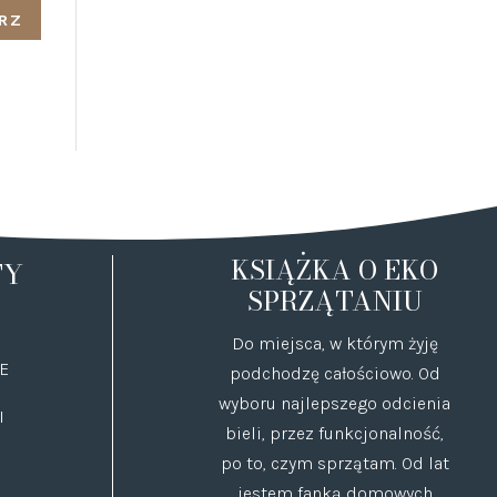
KSIĄŻKA O EKO
TY
SPRZĄTANIU
Do miejsca, w którym żyję
E
podchodzę całościowo. Od
wyboru najlepszego odcienia
I
bieli, przez funkcjonalność,
po to, czym sprzątam. Od lat
jestem fanką domowych