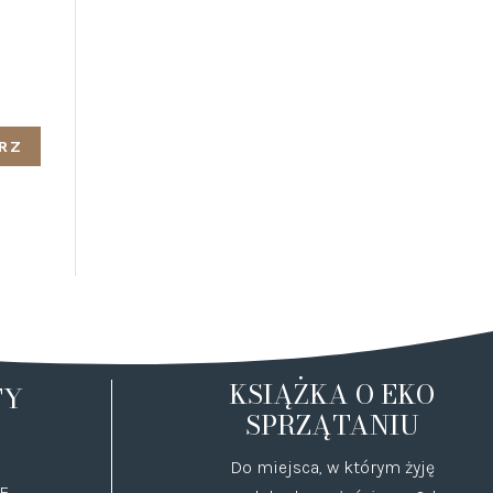
KSIĄŻKA O EKO
TY
SPRZĄTANIU
Do miejsca, w którym żyję
E