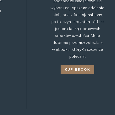
podchodzę całościowo. Od
wyboru najlepszego odcienia
I
bieli, przez funkcjonalność,
po to, czym sprzątam. Od lat
jestem fanką domowych
środków czystości. Moje
ulubione przepisy zebrałam
w ebooku, który Ci szczerze
polecam.
KUP EBOOK