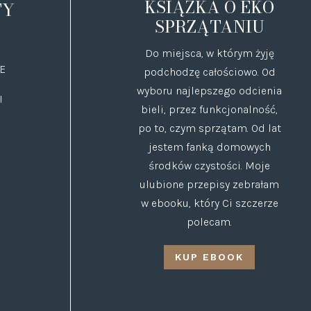
KSIĄŻKA O EKO
TY
SPRZĄTANIU
Do miejsca, w którym żyję
E
podchodzę całościowo. Od
wyboru najlepszego odcienia
I
bieli, przez funkcjonalność,
po to, czym sprzątam. Od lat
jestem fanką domowych
środków czystości. Moje
ulubione przepisy zebrałam
w ebooku, który Ci szczerze
polecam.
KUP EBOOK