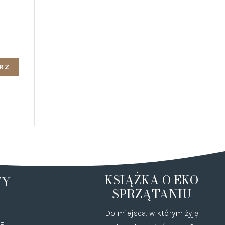
KSIĄŻKA O EKO
TY
SPRZĄTANIU
Do miejsca, w którym żyję
E