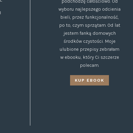
podchodzę całościowo. Od
wyboru najlepszego odcienia
I
bieli, przez funkcjonalność,
po to, czym sprzątam. Od lat
jestem fanką domowych
środków czystości. Moje
ulubione przepisy zebrałam
w ebooku, który Ci szczerze
polecam.
KUP EBOOK