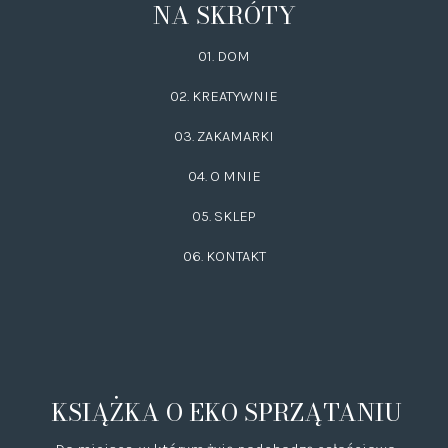
NA SKRÓTY
01. DOM
02.
KREATYWNIE
03.
ZAKAMARKI
04. O MNIE
05. SKLEP
06.
KONTAKT
KSIĄŻKA O EKO SPRZĄTANIU