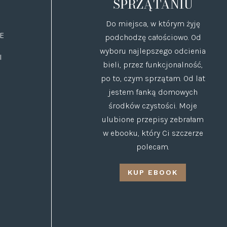
SPRZĄTANIU
Do miejsca, w którym żyję
E
podchodzę całościowo. Od
wyboru najlepszego odcienia
I
bieli, przez funkcjonalność,
po to, czym sprzątam. Od lat
jestem fanką domowych
środków czystości. Moje
ulubione przepisy zebrałam
w ebooku, który Ci szczerze
polecam.
KUP EBOOK