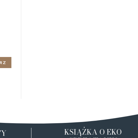
KSIĄŻKA O EKO
TY