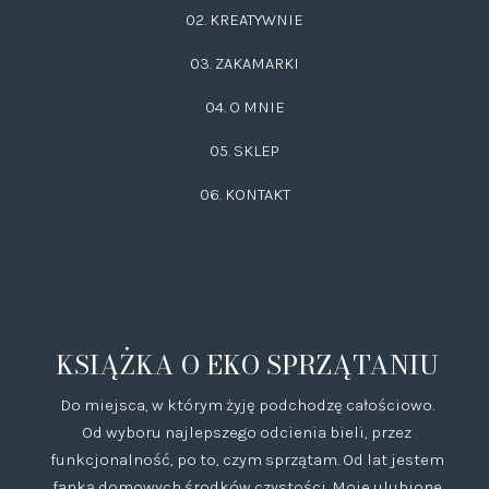
02.
KREATYWNIE
03.
ZAKAMARKI
04. O MNIE
05. SKLEP
06.
KONTAKT
KSIĄŻKA O EKO SPRZĄTANIU
Do miejsca, w którym żyję podchodzę całościowo.
Od wyboru najlepszego odcienia bieli, przez
funkcjonalność, po to, czym sprzątam. Od lat jestem
fanką domowych środków czystości. Moje ulubione