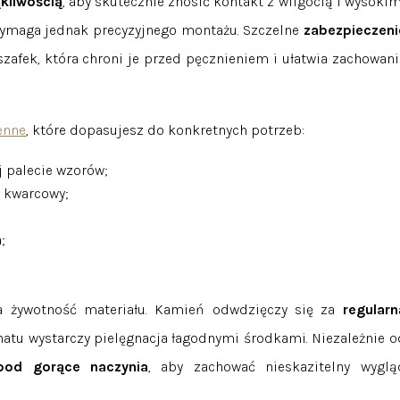
ąkliwością
, aby skutecznie znosić kontakt z wilgocią i wysokim
wymaga jednak precyzyjnego montażu. Szczelne
zabezpieczeni
zafek, która chroni je przed pęcznieniem i ułatwia zachowani
enne
, które dopasujesz do konkretnych potrzeb:
 palecie wzorów;
 kwarcowy;
;
;
a żywotność materiału. Kamień odwdzięczy się za
regularn
atu wystarczy pielęgnacja łagodnymi środkami. Niezależnie o
pod gorące naczynia
, aby zachować nieskazitelny wyglą