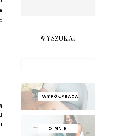
i
e
e
WYSZUKAJ
WSPÓŁPRACA
ą
d
d
O MNIE