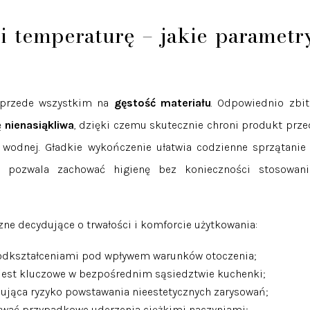
i temperaturę – jakie parametr
 przede wszystkim na
gęstość materiału
. Odpowiednio zbit
ę
nienasiąkliwa
, dzięki czemu skutecznie chroni produkt prze
 wodnej. Gładkie wykończenie ułatwia codzienne sprzątanie 
o pozwala zachować higienę bez konieczności stosowani
e decydujące o trwałości i komforcie użytkowania:
odkształceniami pod wpływem warunków otoczenia;
 jest kluczowe w bezpośrednim sąsiedztwie kuchenki;
ująca ryzyko powstawania nieestetycznych zarysowań;
rwać przypadkowe uderzenia ciężkimi naczyniami;