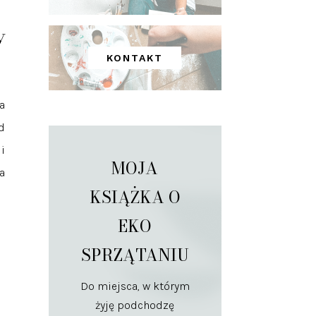
y
KONTAKT
a
d
i
MOJA
a
KSIĄŻKA O
EKO
SPRZĄTANIU
Do miejsca, w którym
żyję podchodzę