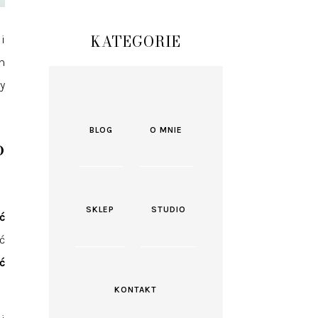
KATEGORIE
i
m
y
BLOG
O MNIE
o
SKLEP
STUDIO
ć
ć
ć
KONTAKT