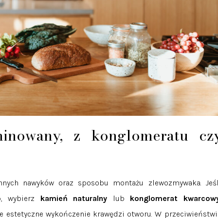
minowany, z konglomeratu cz
ennych nawyków oraz sposobu montażu zlewozmywaka. Jeśl
o
, wybierz
kamień naturalny
lub
konglomerat kwarcow
je estetyczne wykończenie krawędzi otworu. W przeciwieństwi