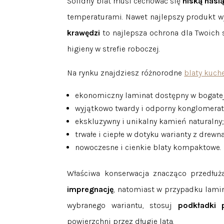
Solidny blat musi cechować się
niską nasi
temperaturami. Nawet najlepszy produkt 
krawędzi
to najlepsza ochrona dla Twoich s
higieny w strefie roboczej.
Na rynku znajdziesz różnorodne
blaty kuch
ekonomiczny laminat dostępny w bogatej
wyjątkowo twardy i odporny konglomerat
ekskluzywny i unikalny kamień naturalny
trwałe i ciepłe w dotyku warianty z drewna
nowoczesne i cienkie blaty kompaktowe.
Właściwa konserwacja znacząco przedłuż
impregnację
, natomiast w przypadku lamin
wybranego wariantu, stosuj
podkładki 
powierzchni przez długie lata.