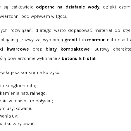
e są całkowicie
odporne na działanie wody
, dzięki czem
owierzchni pod wpływem wilgoci.
nych rozwiązań, dlatego warto dopasować materiał do styl
elegancji zazwyczaj wybierają
granit
lub
marmur
, natomiast 
eki kwarcowe
oraz
blaty kompaktowe
. Surowy charakte
reślą powierzchnie wykonane z
betonu
lub
stali
.
zyskujesz konkretne korzyści:
hni konglomeratu;
kamienia naturalnego;
nie w macie lub połysku;
nym użytkowaniu;
wania UV;
padku zarysowań.