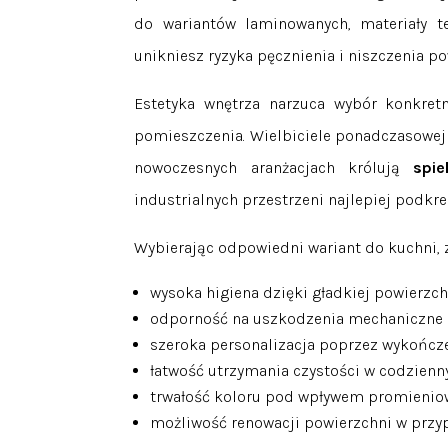
do wariantów laminowanych, materiały t
unikniesz ryzyka pęcznienia i niszczenia p
Estetyka wnętrza narzuca wybór konkret
pomieszczenia. Wielbiciele ponadczasowej 
nowoczesnych aranżacjach królują
spi
industrialnych przestrzeni najlepiej podk
Wybierając odpowiedni wariant do kuchni, 
wysoka higiena dzięki gładkiej powierzc
odporność na uszkodzenia mechaniczne 
szeroka personalizacja poprzez wykończe
łatwość utrzymania czystości w codzien
trwałość koloru pod wpływem promienio
możliwość renowacji powierzchni w przy