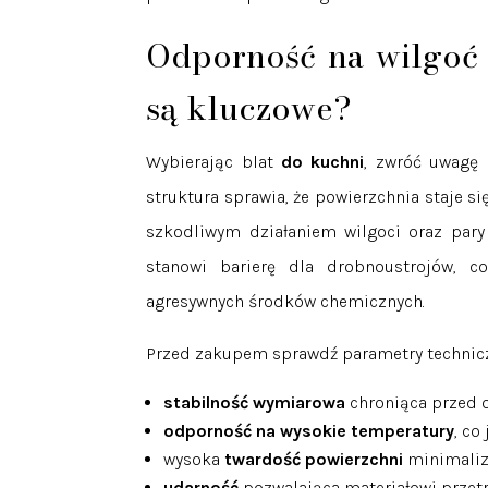
Odporność na wilgoć 
są kluczowe?
Wybierając blat
do kuchni
, zwróć uwagę
struktura sprawia, że powierzchnia staje si
szkodliwym działaniem wilgoci oraz pary
stanowi barierę dla drobnoustrojów, c
agresywnych środków chemicznych.
Przed zakupem sprawdź parametry techniczn
stabilność wymiarowa
chroniąca przed 
odporność na wysokie temperatury
, co
wysoka
twardość powierzchni
minimaliz
udarność
pozwalająca materiałowi przet