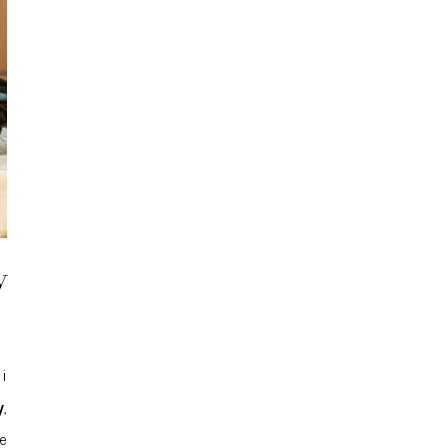
y
i
y
,
e