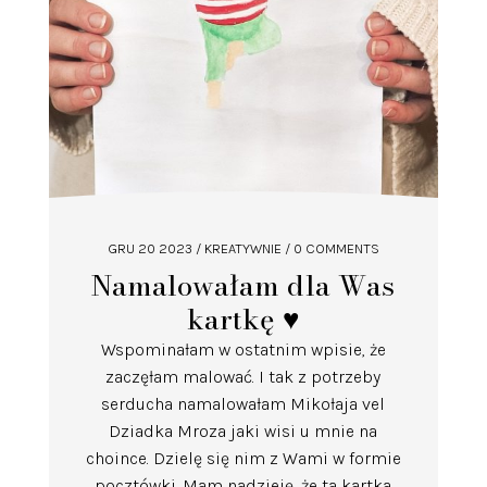
GRU 20 2023
/
KREATYWNIE
/ 0 COMMENTS
Namalowałam dla Was
kartkę ♥️
Wspominałam w ostatnim wpisie, że
zaczęłam malować. I tak z potrzeby
serducha namalowałam Mikołaja vel
Dziadka Mroza jaki wisi u mnie na
choince. Dzielę się nim z Wami w formie
pocztówki. Mam nadzieję, że ta kartka