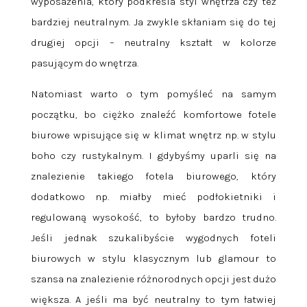
wyposażenia, który podkreśla styl wnętrza czy też
bardziej neutralnym. Ja zwykle skłaniam się do tej
drugiej opcji – neutralny kształt w kolorze
pasującym do wnętrza.
Natomiast warto o tym pomyśleć na samym
początku, bo ciężko znaleźć komfortowe fotele
biurowe wpisujące się w klimat wnętrz np. w stylu
boho czy rustykalnym. I gdybyśmy uparli się na
znalezienie takiego fotela biurowego, który
dodatkowo np. miałby mieć podłokietniki i
regulowaną wysokość, to byłoby bardzo trudno.
Jeśli jednak szukalibyście wygodnych foteli
biurowych w stylu klasycznym lub glamour to
szansa na znalezienie różnorodnych opcji jest dużo
większa. A jeśli ma być neutralny to tym łatwiej