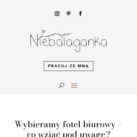
PRACUJ ZE MNĄ
Wybieramy fotel biurowy –
co wziąć pod uwagę?