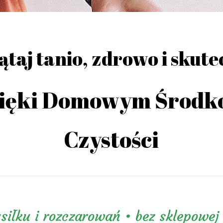
ątaj tanio, zdrowo i skute
ięki Domowym Środ
Czystości
siłku i rozczarowań • bez sklepowej