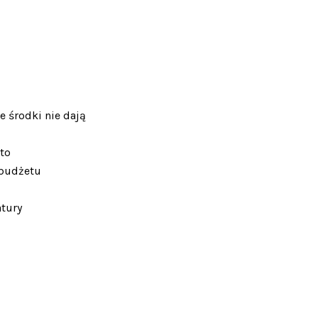
 środki nie dają
to
 budżetu
atury