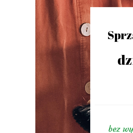
Sprz
dz
bez wy