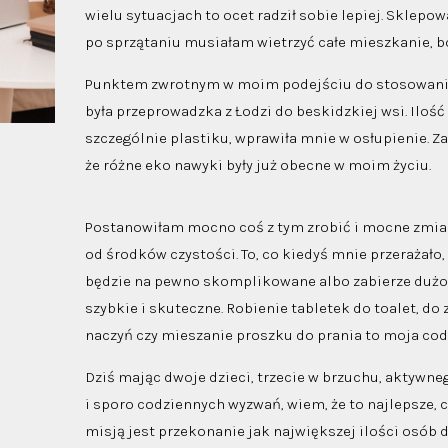
wielu sytuacjach to ocet radził sobie lepiej. Sklepo
po sprzątaniu musiałam wietrzyć całe mieszkanie, bo
Punktem zwrotnym w moim podejściu do stosowan
była przeprowadzka z Łodzi do beskidzkiej wsi. Iloś
szczególnie plastiku, wprawiła mnie w osłupienie. Z
że różne eko nawyki były już obecne w moim życiu.
Postanowiłam mocno coś z tym zrobić i mocne zmia
od środków czystości. To, co kiedyś mnie przerażało
będzie na pewno skomplikowane albo zabierze dużo c
szybkie i skuteczne. Robienie tabletek do toalet, d
naczyń czy mieszanie proszku do prania to moja co
Dziś mając dwoje dzieci, trzecie w brzuchu, aktywn
i sporo codziennych wyzwań, wiem, że to najlepsze, 
misją jest przekonanie jak największej ilości osób d