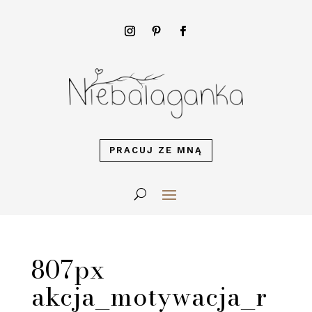
PRACUJ ZE MNĄ
807px
akcja_motywacja_r