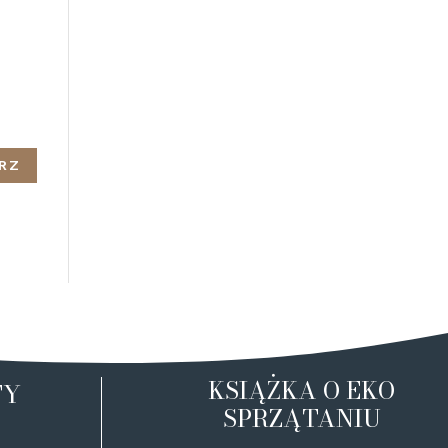
KSIĄŻKA O EKO
TY
SPRZĄTANIU