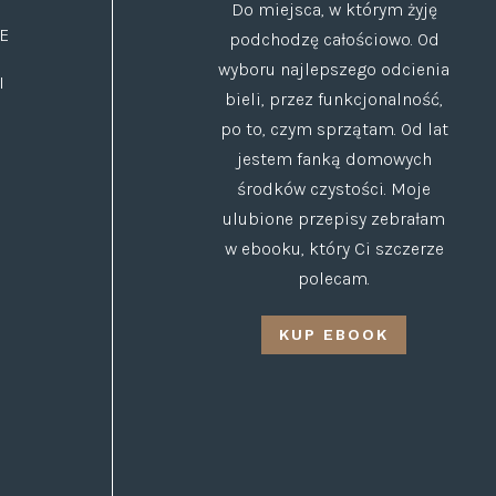
Do miejsca, w którym żyję
E
podchodzę całościowo. Od
wyboru najlepszego odcienia
I
bieli, przez funkcjonalność,
po to, czym sprzątam. Od lat
jestem fanką domowych
środków czystości. Moje
ulubione przepisy zebrałam
w ebooku, który Ci szczerze
polecam.
KUP EBOOK