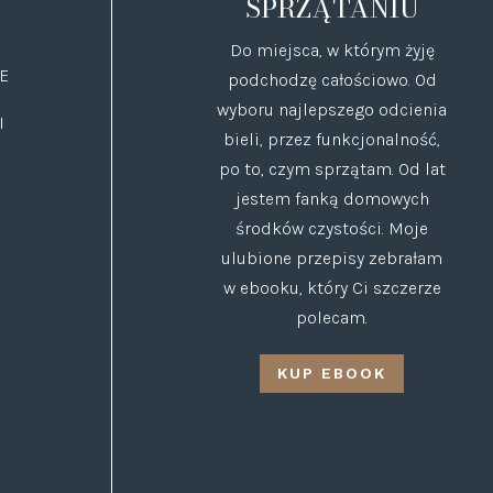
SPRZĄTANIU
Do miejsca, w którym żyję
E
podchodzę całościowo. Od
wyboru najlepszego odcienia
I
bieli, przez funkcjonalność,
po to, czym sprzątam. Od lat
jestem fanką domowych
środków czystości. Moje
ulubione przepisy zebrałam
w ebooku, który Ci szczerze
polecam.
KUP EBOOK