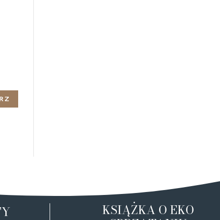
KSIĄŻKA O EKO
TY