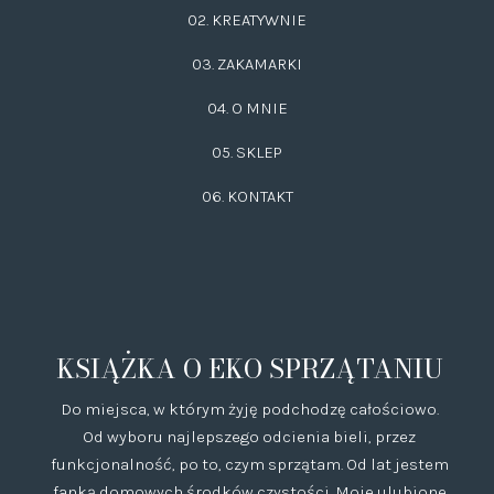
02.
KREATYWNIE
03.
ZAKAMARKI
04. O MNIE
05. SKLEP
06.
KONTAKT
KSIĄŻKA O EKO SPRZĄTANIU
Do miejsca, w którym żyję podchodzę całościowo.
Od wyboru najlepszego odcienia bieli, przez
funkcjonalność, po to, czym sprzątam. Od lat jestem
fanką domowych środków czystości. Moje ulubione