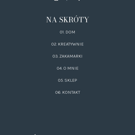
NA SKRÓTY
01. DOM
02.
KREATYWNIE
03.
ZAKAMARKI
04. O MNIE
05. SKLEP
06.
KONTAKT