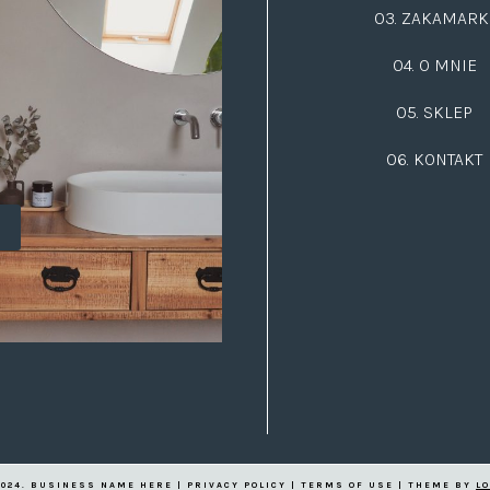
03.
ZAKAMARK
04. O MNIE
05. SKLEP
06.
KONTAKT
2024. BUSINESS NAME HERE | PRIVACY POLICY | TERMS OF USE | THEME BY
L