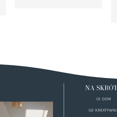
NA SKRÓ
01. DOM
02.
KREATYWNI