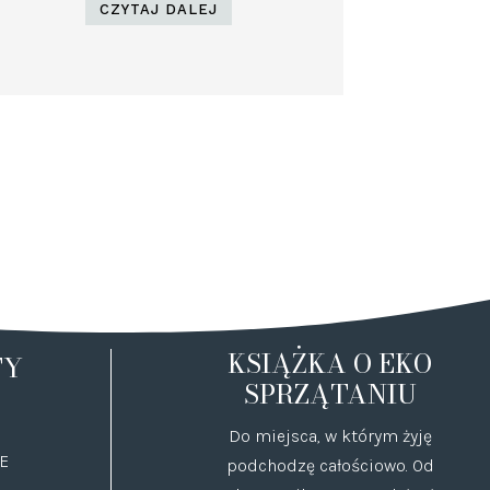
CZYTAJ DALEJ
KSIĄŻKA O EKO
TY
SPRZĄTANIU
Do miejsca, w którym żyję
E
podchodzę całościowo. Od