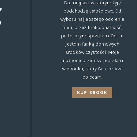
Do miejsca, w którym żyję
E
podchodzę całościowo. Od
wyboru najlepszego odcienia
I
bieli, przez funkcjonalność,
po to, czym sprzątam. Od lat
jestem fanką domowych
środków czystości. Moje
ulubione przepisy zebrałam
w ebooku, który Ci szczerze
polecam.
KUP EBOOK