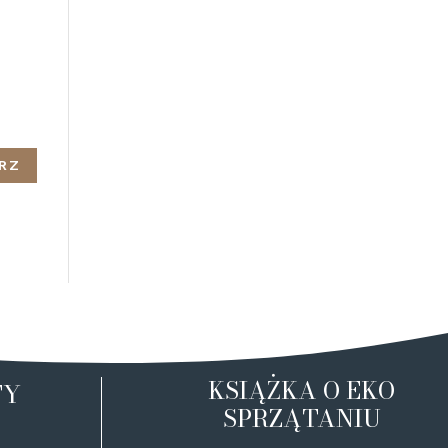
KSIĄŻKA O EKO
TY
SPRZĄTANIU