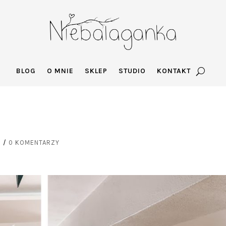
BLOG
O MNIE
SKLEP
STUDIO
KONTAKT
1
/
0 KOMENTARZY