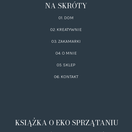
NA SKRÓTY
01. DOM
02.
KREATYWNIE
03.
ZAKAMARKI
04. O MNIE
05. SKLEP
06.
KONTAKT
KSIĄŻKA O EKO SPRZĄTANIU