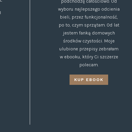
podchodzę całościowo. Od
wyboru najlepszego odcienia
I
bieli, przez funkcjonalność,
po to, czym sprzątam. Od lat
jestem fanką domowych
środków czystości. Moje
ulubione przepisy zebrałam
w ebooku, który Ci szczerze
polecam.
KUP EBOOK