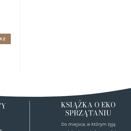
KSIĄŻKA O EKO
TY
SPRZĄTANIU
Do miejsca, w którym żyję
E