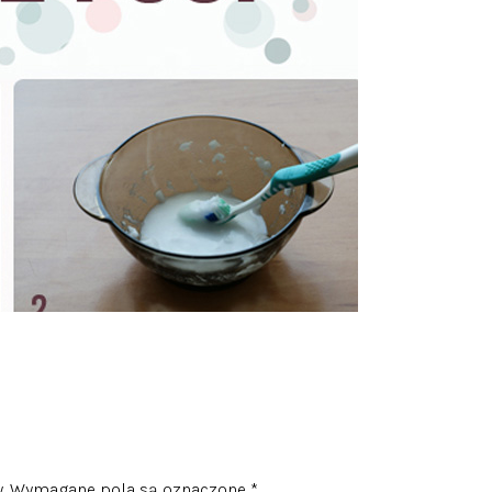
.
Wymagane pola są oznaczone
*