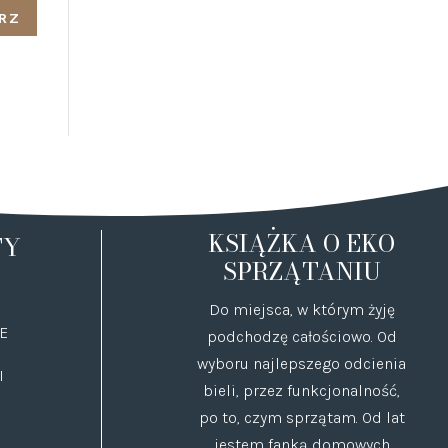
KSIĄŻKA O EKO
TY
SPRZĄTANIU
Do miejsca, w którym żyję
E
podchodzę całościowo. Od
wyboru najlepszego odcienia
I
bieli, przez funkcjonalność,
po to, czym sprzątam. Od lat
jestem fanką domowych