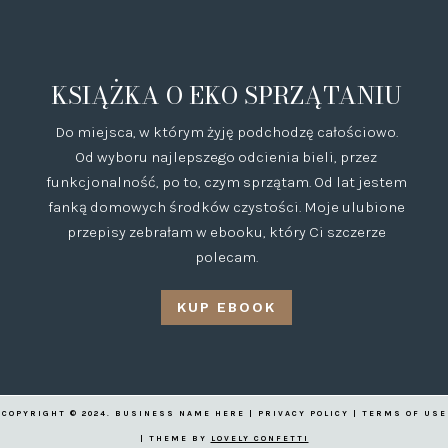
KSIĄŻKA O EKO SPRZĄTANIU
Do miejsca, w którym żyję podchodzę całościowo.
Od wyboru najlepszego odcienia bieli, przez
funkcjonalność, po to, czym sprzątam. Od lat jestem
fanką domowych środków czystości. Moje ulubione
przepisy zebrałam w ebooku, który Ci szczerze
polecam.
KUP EBOOK
COPYRIGHT © 2024. BUSINESS NAME HERE | PRIVACY POLICY | TERMS OF USE
| THEME BY
LOVELY CONFETTI