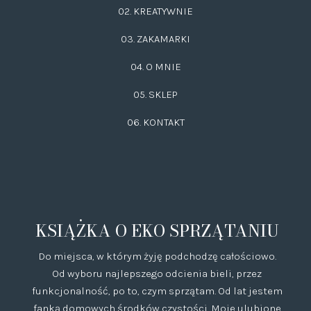
02.
KREATYWNIE
03.
ZAKAMARKI
04. O MNIE
05. SKLEP
06.
KONTAKT
KSIĄŻKA O EKO SPRZĄTANIU
Do miejsca, w którym żyję podchodzę całościowo.
Od wyboru najlepszego odcienia bieli, przez
funkcjonalność, po to, czym sprzątam. Od lat jestem
fanką domowych środków czystości. Moje ulubione