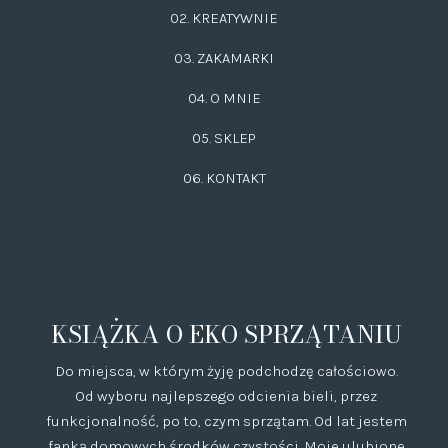
02.
KREATYWNIE
03.
ZAKAMARKI
04. O MNIE
05. SKLEP
06.
KONTAKT
KSIĄŻKA O EKO SPRZĄTANIU
Do miejsca, w którym żyję podchodzę całościowo.
Od wyboru najlepszego odcienia bieli, przez
funkcjonalność, po to, czym sprzątam. Od lat jestem
fanką domowych środków czystości. Moje ulubione