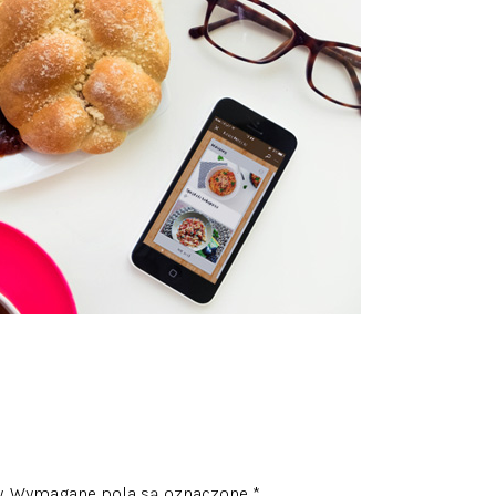
.
Wymagane pola są oznaczone
*