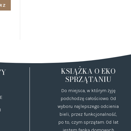
KSIĄŻKA O EKO
TY
SPRZĄTANIU
Do miejsca, w którym żyję
E
podchodzę całościowo. Od
wyboru najlepszego odcienia
I
bieli, przez funkcjonalność,
po to, czym sprzątam. Od lat
jestem fanką domowych