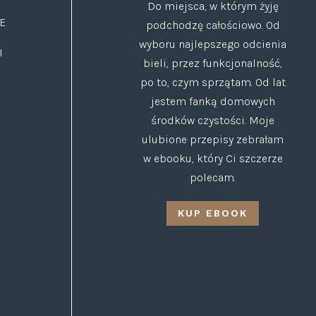
Do miejsca, w którym żyję
E
podchodzę całościowo. Od
wyboru najlepszego odcienia
I
bieli, przez funkcjonalność,
po to, czym sprzątam. Od lat
jestem fanką domowych
środków czystości. Moje
ulubione przepisy zebrałam
w ebooku, który Ci szczerze
polecam.
KUP EBOOK