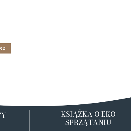
KSIĄŻKA O EKO
TY
SPRZĄTANIU