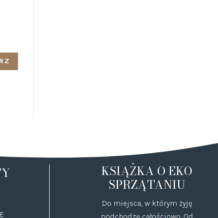
KSIĄŻKA O EKO
TY
SPRZĄTANIU
Do miejsca, w którym żyję
E
podchodzę całościowo. Od