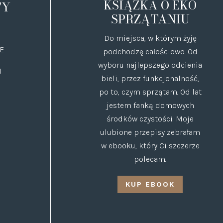
KSIĄŻKA O EKO
TY
SPRZĄTANIU
Do miejsca, w którym żyję
E
podchodzę całościowo. Od
wyboru najlepszego odcienia
I
bieli, przez funkcjonalność,
po to, czym sprzątam. Od lat
jestem fanką domowych
środków czystości. Moje
ulubione przepisy zebrałam
w ebooku, który Ci szczerze
polecam.
KUP EBOOK