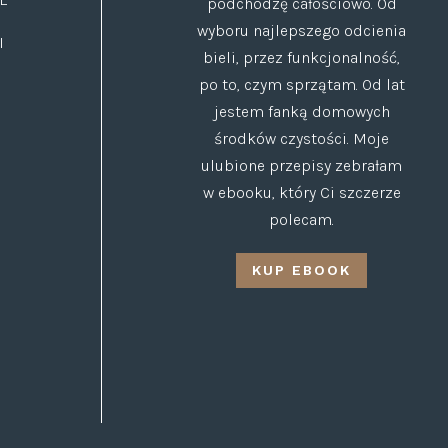
podchodzę całościowo. Od
wyboru najlepszego odcienia
I
bieli, przez funkcjonalność,
po to, czym sprzątam. Od lat
jestem fanką domowych
środków czystości. Moje
ulubione przepisy zebrałam
w ebooku, który Ci szczerze
polecam.
KUP EBOOK