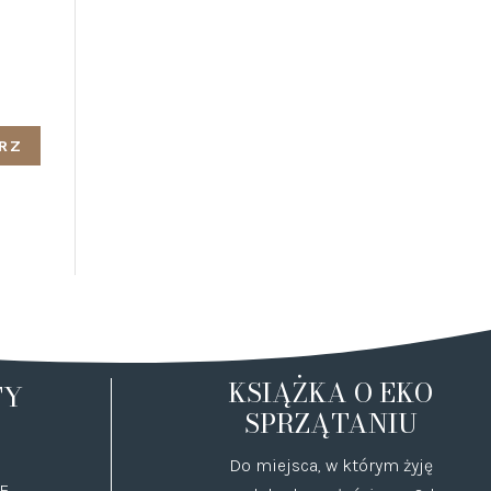
KSIĄŻKA O EKO
TY
SPRZĄTANIU
Do miejsca, w którym żyję
E