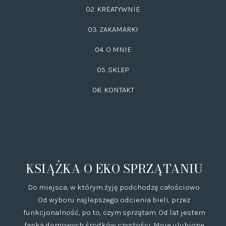
02.
KREATYWNIE
03.
ZAKAMARKI
04. O MNIE
05. SKLEP
06.
KONTAKT
KSIĄŻKA O EKO SPRZĄTANIU
Do miejsca, w którym żyję podchodzę całościowo.
Od wyboru najlepszego odcienia bieli, przez
funkcjonalność, po to, czym sprzątam. Od lat jestem
fanką domowych środków czystości. Moje ulubione