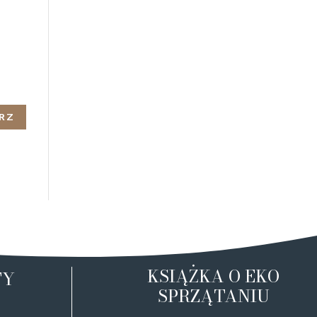
KSIĄŻKA O EKO
TY
SPRZĄTANIU