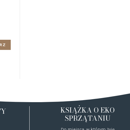
KSIĄŻKA O EKO
TY
SPRZĄTANIU
Do miejsca, w którym żyję