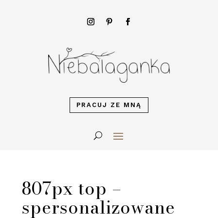
PRACUJ ZE MNĄ
807px top –
spersonalizowane