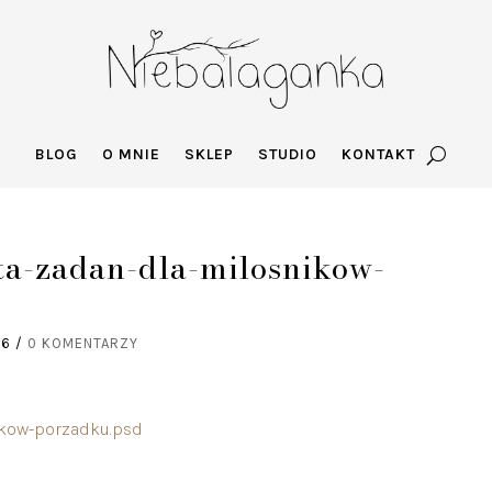
BLOG
O MNIE
SKLEP
STUDIO
KONTAKT
ta-zadan-dla-milosnikow-
16
/
0 KOMENTARZY
ikow-porzadku.psd