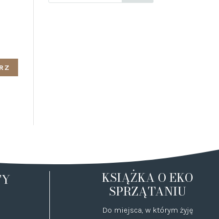
KSIĄŻKA O EKO
TY
SPRZĄTANIU
Do miejsca, w którym żyję