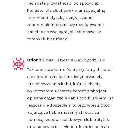
nich data przydatności do spożycia).
Ponadto, dla słuchawek mam specjalną
mini-kosmetyczkę, dzięki czemu
zapomniałam, co znaczy rozplątywanie
kabelka po wyciągnięciu słuchawek z
torebki lub szuflady.
Orion90
dnia 3 stycznia 2022 o godz. 19:41
Tak sobie szukam u Pani przydatnych porad
ale niewiele znalazłem. Jedynie zasady
przechowywania kabli, które z chęcią
wykorzystam. Niestety bardzo słabo jest
opisana organizacja kabli pod biurkiem lub
jeszcze nie doszedłem to tego wpisu. Otóż
kojarzę, że kable możemy skrócić za
pomocą rzepów zaciskowych lub tretytek
oraz schować je z tyłu biurka lub pod jego