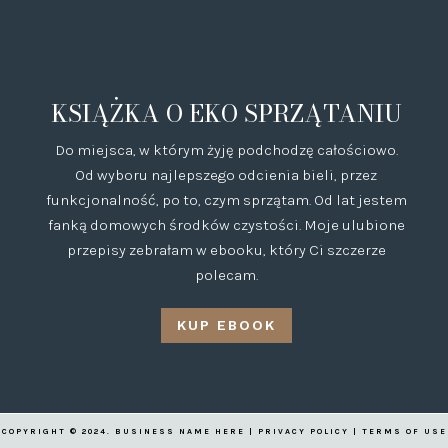
KSIĄŻKA O EKO SPRZĄTANIU
Do miejsca, w którym żyję podchodzę całościowo.
Od wyboru najlepszego odcienia bieli, przez
funkcjonalność, po to, czym sprzątam. Od lat jestem
fanką domowych środków czystości. Moje ulubione
przepisy zebrałam w ebooku, który Ci szczerze
polecam.
KUP EBOOK
COPYRIGHT © 2024. BUSINESS NAME HERE | PRIVACY POLICY | TERMS OF USE