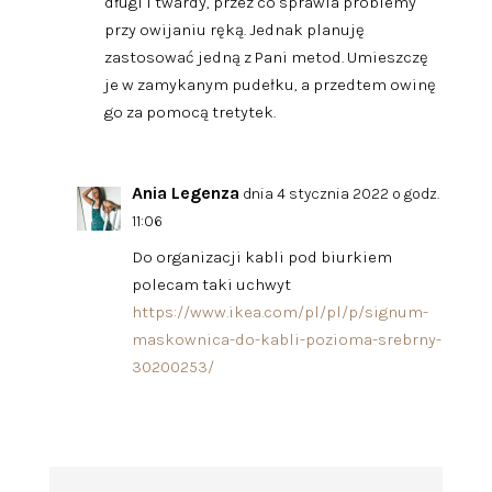
długi i twardy, przez co sprawia problemy
przy owijaniu ręką. Jednak planuję
zastosować jedną z Pani metod. Umieszczę
je w zamykanym pudełku, a przedtem owinę
go za pomocą tretytek.
Ania Legenza
dnia 4 stycznia 2022 o godz.
11:06
Do organizacji kabli pod biurkiem
polecam taki uchwyt
https://www.ikea.com/pl/pl/p/signum-
maskownica-do-kabli-pozioma-srebrny-
30200253/