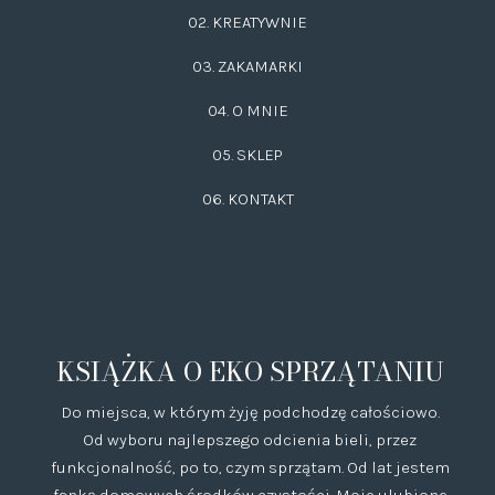
02.
KREATYWNIE
03.
ZAKAMARKI
04. O MNIE
05. SKLEP
06.
KONTAKT
KSIĄŻKA O EKO SPRZĄTANIU
Do miejsca, w którym żyję podchodzę całościowo.
Od wyboru najlepszego odcienia bieli, przez
funkcjonalność, po to, czym sprzątam. Od lat jestem
fanką domowych środków czystości. Moje ulubione