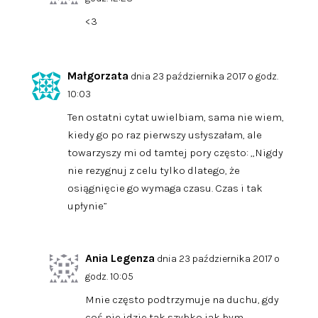
<3
Małgorzata
dnia 23 października 2017 o godz.
10:03
Ten ostatni cytat uwielbiam, sama nie wiem,
kiedy go po raz pierwszy usłyszałam, ale
towarzyszy mi od tamtej pory często: „Nigdy
nie rezygnuj z celu tylko dlatego, że
osiągnięcie go wymaga czasu. Czas i tak
upłynie”
Ania Legenza
dnia 23 października 2017 o
godz. 10:05
Mnie często podtrzymuje na duchu, gdy
coś nie idzie tak szybko jak bym