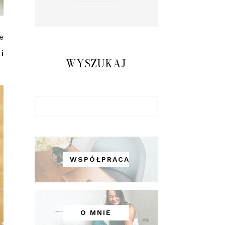
e
i
WYSZUKAJ
WSPÓŁPRACA
O MNIE