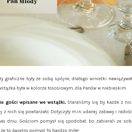
y graficzne były ze sobą spójne, dlatego winietki nawiązywał
stążka była w kolorze łososiowym, dla Panów w niebieskim.
ia gości wpisane we wstążki.
Staraliśmy się by każde z nic
 z nich się powtarzało. Dotyczyły m.in. udanej zabawy i radośc
as dniu. Gościom pomysł się spodobał, bo zabierali ze sob
 że to świetny pomysł. To bardzo miłe!