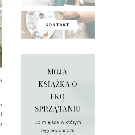
KONTAKT
MOJA
y
KSIĄŻKA O
EKO
h
SPRZĄTANIU
i
Do miejsca, w którym
ą
żyję podchodzę