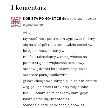
1 komentarz
KOBIETA PO 40-STCE
dnia 20 stycznia 2023
o godz. 08:49
Witaj
My wspólnie z partnerem wyprowadziliśmy
się na wieś pół roku temu .Gdzie ponad 40
lat życia mieszkaliśmy w
mieście.Mieszkamy w małej wiosce na
pomorzu, gdzie większość zabudowy
stanowią domki letniskowe stąd po za
sezonem panuje całkowita
głusza.Zdecydowaliśmy się uciec z miasta ze
względu na hałas i brak przyrody blisko
bloku.Dodam ,że mieszkamy sami gdyż
nasze dzieci są już dorosłe i
samodzielne.Więc odpadają obowiązki