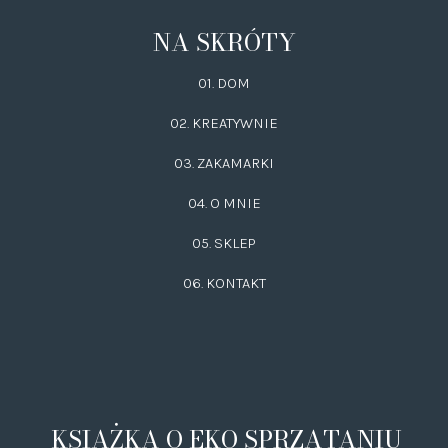
NA SKRÓTY
01. DOM
02.
KREATYWNIE
03.
ZAKAMARKI
04. O MNIE
05. SKLEP
06.
KONTAKT
KSIĄŻKA O EKO SPRZĄTANIU